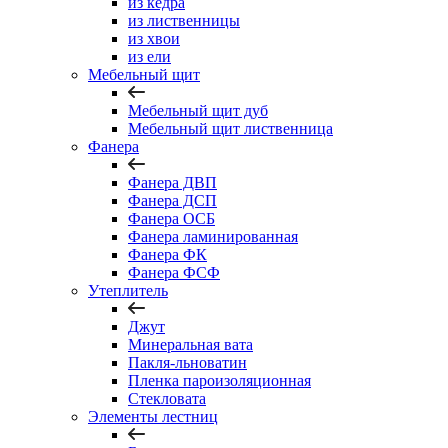
из кедра
из лиственницы
из хвои
из ели
Мебельный щит
Мебельный щит дуб
Мебельный щит лиственница
Фанера
Фанера ДВП
Фанера ДСП
Фанера ОСБ
Фанера ламинированная
Фанера ФК
Фанера ФСФ
Утеплитель
Джут
Минеральная вата
Пакля-льноватин
Пленка пароизоляционная
Стекловата
Элементы лестниц