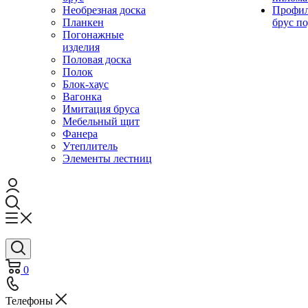
Необрезная доска
Профи
Планкен
брус по
Погонажные
изделия
Половая доска
Полок
Блок-хаус
Вагонка
Имитация бруса
Мебельный щит
Фанера
Утеплитель
Элементы лестниц
0
Телефоны