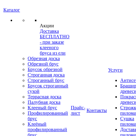
Каталог
Акции
Доставка
БЕСПЛАТНО
- при заказе
клееного
бруса из ели
Обрезная доска
Обрезной брус
Брусок обрезной
Услуги
Строганная доска
Строганный брус
Антисе
Брусок строганный
Брашир
сухой
древес
Террасная доска
Покрас
Палубная доска
древес
Клееный брус
Прайс-
Строжк
Контакты
Профилированный
лист
пилома
брус
Сушка
Клеёный
пилома
профилированный
Достав
брус
пилома