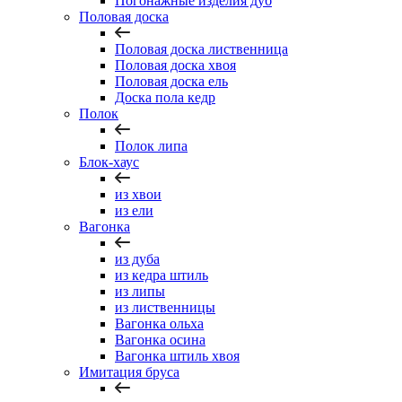
Погонажные изделия дуб
Половая доска
Половая доска лиственница
Половая доска хвоя
Половая доска ель
Доска пола кедр
Полок
Полок липа
Блок-хаус
из хвои
из ели
Вагонка
из дуба
из кедра штиль
из липы
из лиственницы
Вагонка ольха
Вагонка осина
Вагонка штиль хвоя
Имитация бруса