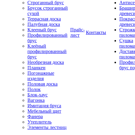
Строганный брус
Антисе
Брусок строганный
Брашир
сухой
древес
Террасная доска
Покрас
Палубная доска
древес
Клееный брус
Прайс-
Строжк
Контакты
Профилированный
лист
пилома
брус
Сушка
Клеёный
пилома
профилированный
Достав
брус
пилома
Необрезная доска
Профи
Планкен
брус по
Погонажные
изделия
Половая доска
Полок
Блок-хаус
Вагонка
Имитация бруса
Мебельный щит
Фанера
Утеплитель
Элементы лестниц