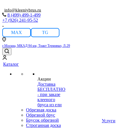
info@kleeniybrus.ru
8 (499) 499-1-499
+7 (926) 241-95-52
MAX
TG
г.Москва, МКАД 94 км, Тракт Терминал, Л-29
Каталог
Акции
Доставка
БЕСПЛАТНО
- при заказе
клееного
бруса из ели
Обрезная доска
Обрезной брус
Брусок обрезной
Услуги
Строганная доска