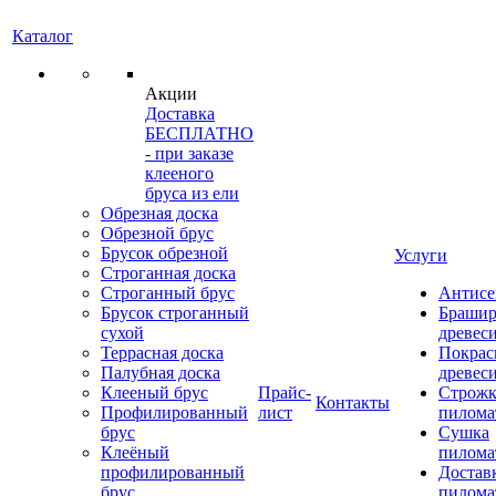
Каталог
Акции
Доставка
БЕСПЛАТНО
- при заказе
клееного
бруса из ели
Обрезная доска
Обрезной брус
Брусок обрезной
Услуги
Строганная доска
Строганный брус
Антисе
Брусок строганный
Брашир
сухой
древес
Террасная доска
Покрас
Палубная доска
древес
Клееный брус
Прайс-
Строжк
Контакты
Профилированный
лист
пилома
брус
Сушка
Клеёный
пилома
профилированный
Достав
брус
пилома