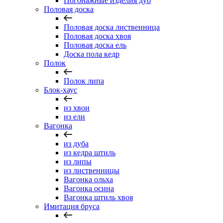
Погонажные изделия дуб
Половая доска
Половая доска лиственница
Половая доска хвоя
Половая доска ель
Доска пола кедр
Полок
Полок липа
Блок-хаус
из хвои
из ели
Вагонка
из дуба
из кедра штиль
из липы
из лиственницы
Вагонка ольха
Вагонка осина
Вагонка штиль хвоя
Имитация бруса