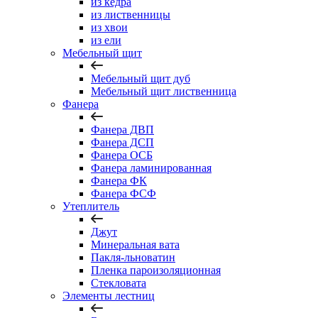
из кедра
из лиственницы
из хвои
из ели
Мебельный щит
Мебельный щит дуб
Мебельный щит лиственница
Фанера
Фанера ДВП
Фанера ДСП
Фанера ОСБ
Фанера ламинированная
Фанера ФК
Фанера ФСФ
Утеплитель
Джут
Минеральная вата
Пакля-льноватин
Пленка пароизоляционная
Стекловата
Элементы лестниц