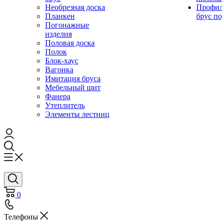
Необрезная доска
Профи
Планкен
брус по
Погонажные
изделия
Половая доска
Полок
Блок-хаус
Вагонка
Имитация бруса
Мебельный щит
Фанера
Утеплитель
Элементы лестниц
0
Телефоны