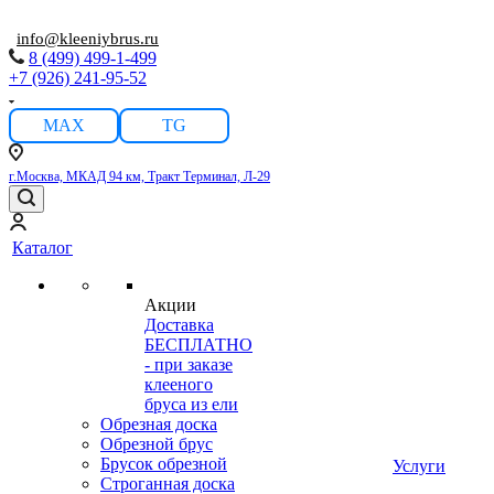
info@kleeniybrus.ru
8 (499) 499-1-499
+7 (926) 241-95-52
MAX
TG
г.Москва, МКАД 94 км, Тракт Терминал, Л-29
Каталог
Акции
Доставка
БЕСПЛАТНО
- при заказе
клееного
бруса из ели
Обрезная доска
Обрезной брус
Брусок обрезной
Услуги
Строганная доска