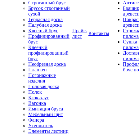
Строганный брус
Антисе
Брусок строганный
Брашир
сухой
древес
Террасная доска
Покрас
Палубная доска
древес
Клееный брус
Прайс-
Строжк
Контакты
Профилированный
лист
пилома
брус
Сушка
Клеёный
пилома
профилированный
Достав
брус
пилома
Необрезная доска
Профи
Планкен
брус по
Погонажные
изделия
Половая доска
Полок
Блок-хаус
Вагонка
Имитация бруса
Мебельный щит
Фанера
Утеплитель
Элементы лестниц