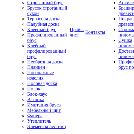
Строганный брус
Антисе
Брусок строганный
Брашир
сухой
древес
Террасная доска
Покрас
Палубная доска
древес
Клееный брус
Прайс-
Строжк
Контакты
Профилированный
лист
пилома
брус
Сушка
Клеёный
пилома
профилированный
Достав
брус
пилома
Необрезная доска
Профи
Планкен
брус по
Погонажные
изделия
Половая доска
Полок
Блок-хаус
Вагонка
Имитация бруса
Мебельный щит
Фанера
Утеплитель
Элементы лестниц