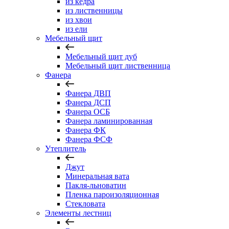
из кедра
из лиственницы
из хвои
из ели
Мебельный щит
Мебельный щит дуб
Мебельный щит лиственница
Фанера
Фанера ДВП
Фанера ДСП
Фанера ОСБ
Фанера ламинированная
Фанера ФК
Фанера ФСФ
Утеплитель
Джут
Минеральная вата
Пакля-льноватин
Пленка пароизоляционная
Стекловата
Элементы лестниц