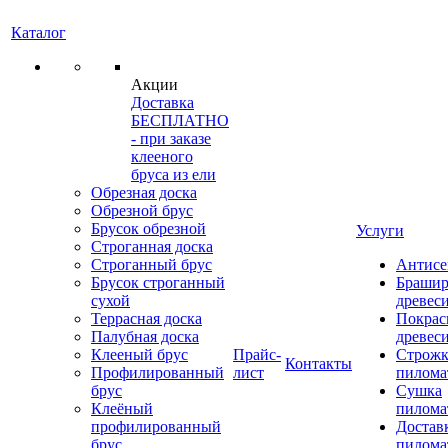
Каталог
Акции
Доставка
БЕСПЛАТНО
- при заказе
клееного
бруса из ели
Обрезная доска
Обрезной брус
Брусок обрезной
Услуги
Строганная доска
Строганный брус
Антисе
Брусок строганный
Брашир
сухой
древес
Террасная доска
Покрас
Палубная доска
древес
Клееный брус
Прайс-
Строжк
Контакты
Профилированный
лист
пилома
брус
Сушка
Клеёный
пилома
профилированный
Достав
брус
пилома