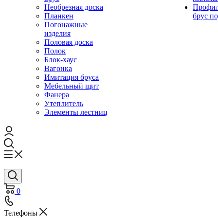
Необрезная доска
Профи
Планкен
брус по
Погонажные
изделия
Половая доска
Полок
Блок-хаус
Вагонка
Имитация бруса
Мебельный щит
Фанера
Утеплитель
Элементы лестниц
0
Телефоны