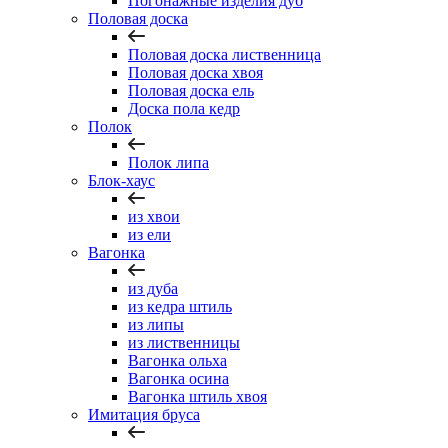
Погонажные изделия дуб
Половая доска
Половая доска лиственница
Половая доска хвоя
Половая доска ель
Доска пола кедр
Полок
Полок липа
Блок-хаус
из хвои
из ели
Вагонка
из дуба
из кедра штиль
из липы
из лиственницы
Вагонка ольха
Вагонка осина
Вагонка штиль хвоя
Имитация бруса