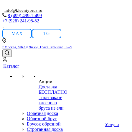
info@kleeniybrus.ru
8 (499) 499-1-499
+7 (926) 241-95-52
MAX
TG
г.Москва, МКАД 94 км, Тракт Терминал, Л-29
Каталог
Акции
Доставка
БЕСПЛАТНО
- при заказе
клееного
бруса из ели
Обрезная доска
Обрезной брус
Брусок обрезной
Услуги
Строганная доска