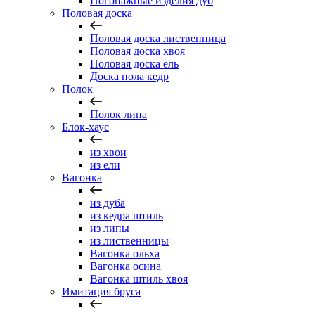
Погонажные изделия дуб
Половая доска
Половая доска лиственница
Половая доска хвоя
Половая доска ель
Доска пола кедр
Полок
Полок липа
Блок-хаус
из хвои
из ели
Вагонка
из дуба
из кедра штиль
из липы
из лиственницы
Вагонка ольха
Вагонка осина
Вагонка штиль хвоя
Имитация бруса