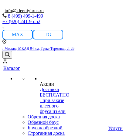
info@kleeniybrus.ru
8 (499) 499-1-499
+7 (926) 241-95-52
MAX
TG
г.Москва, МКАД 94 км, Тракт Терминал, Л-29
Каталог
Акции
Доставка
БЕСПЛАТНО
- при заказе
клееного
бруса из ели
Обрезная доска
Обрезной брус
Брусок обрезной
Услуги
Строганная доска