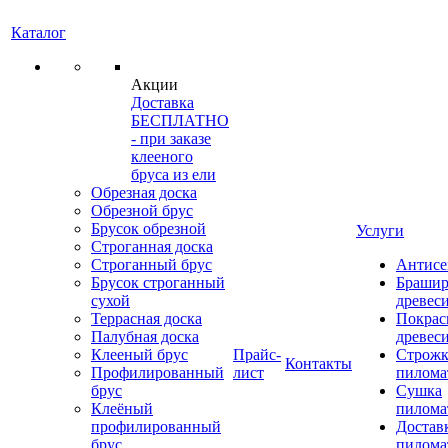
Каталог
Акции
Доставка
БЕСПЛАТНО
- при заказе
клееного
бруса из ели
Обрезная доска
Обрезной брус
Брусок обрезной
Услуги
Строганная доска
Строганный брус
Антисе
Брусок строганный
Брашир
сухой
древес
Террасная доска
Покрас
Палубная доска
древес
Клееный брус
Прайс-
Строжк
Контакты
Профилированный
лист
пилома
брус
Сушка
Клеёный
пилома
профилированный
Достав
брус
пилома