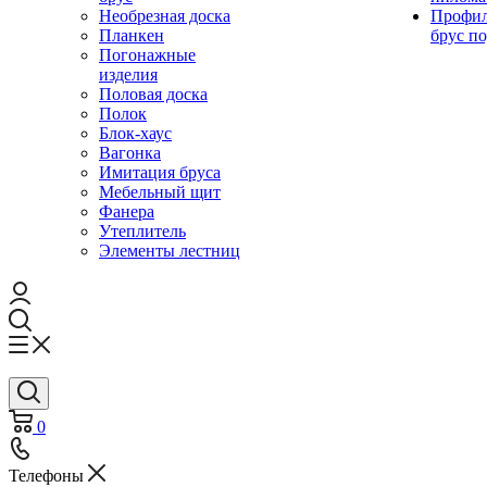
Необрезная доска
Профи
Планкен
брус по
Погонажные
изделия
Половая доска
Полок
Блок-хаус
Вагонка
Имитация бруса
Мебельный щит
Фанера
Утеплитель
Элементы лестниц
0
Телефоны