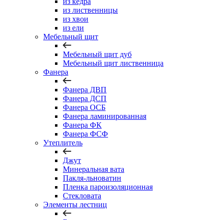
из кедра
из лиственницы
из хвои
из ели
Мебельный щит
Мебельный щит дуб
Мебельный щит лиственница
Фанера
Фанера ДВП
Фанера ДСП
Фанера ОСБ
Фанера ламинированная
Фанера ФК
Фанера ФСФ
Утеплитель
Джут
Минеральная вата
Пакля-льноватин
Пленка пароизоляционная
Стекловата
Элементы лестниц