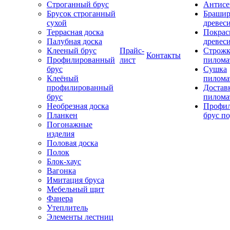
Строганный брус
Антисе
Брусок строганный
Брашир
сухой
древес
Террасная доска
Покрас
Палубная доска
древес
Клееный брус
Прайс-
Строжк
Контакты
Профилированный
лист
пилома
брус
Сушка
Клеёный
пилома
профилированный
Достав
брус
пилома
Необрезная доска
Профи
Планкен
брус по
Погонажные
изделия
Половая доска
Полок
Блок-хаус
Вагонка
Имитация бруса
Мебельный щит
Фанера
Утеплитель
Элементы лестниц