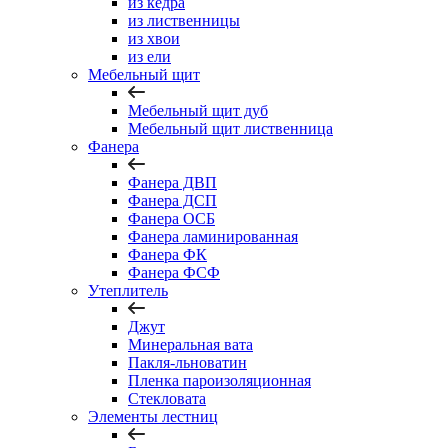
из кедра
из лиственницы
из хвои
из ели
Мебельный щит
Мебельный щит дуб
Мебельный щит лиственница
Фанера
Фанера ДВП
Фанера ДСП
Фанера ОСБ
Фанера ламинированная
Фанера ФК
Фанера ФСФ
Утеплитель
Джут
Минеральная вата
Пакля-льноватин
Пленка пароизоляционная
Стекловата
Элементы лестниц