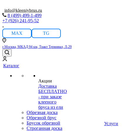
info@kleeniybrus.ru
8 (499) 499-1-499
+7 (926) 241-95-52
MAX
TG
г.Москва, МКАД 94 км, Тракт Терминал, Л-29
Каталог
Акции
Доставка
БЕСПЛАТНО
- при заказе
клееного
бруса из ели
Обрезная доска
Обрезной брус
Брусок обрезной
Услуги
Строганная доска