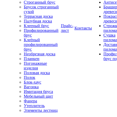
Строганный брус
Антисе
Брусок строганный
Брашир
сухой
древес
Террасная доска
Покрас
Палубная доска
древес
Клееный брус
Прайс-
Строжк
Контакты
Профилированный
лист
пилома
брус
Сушка
Клеёный
пилома
профилированный
Достав
брус
пилома
Необрезная доска
Профи
Планкен
брус по
Погонажные
изделия
Половая доска
Полок
Блок-хаус
Вагонка
Имитация бруса
Мебельный щит
Фанера
Утеплитель
Элементы лестниц