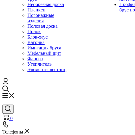
Необрезная доска
Профи
Планкен
брус по
Погонажные
изделия
Половая доска
Полок
Блок-хаус
Вагонка
Имитация бруса
Мебельный щит
Фанера
Утеплитель
Элементы лестниц
0
Телефоны