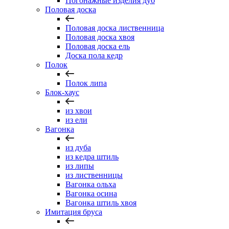
Погонажные изделия дуб
Половая доска
Половая доска лиственница
Половая доска хвоя
Половая доска ель
Доска пола кедр
Полок
Полок липа
Блок-хаус
из хвои
из ели
Вагонка
из дуба
из кедра штиль
из липы
из лиственницы
Вагонка ольха
Вагонка осина
Вагонка штиль хвоя
Имитация бруса