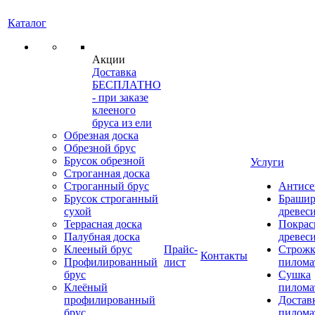
Каталог
Акции
Доставка
БЕСПЛАТНО
- при заказе
клееного
бруса из ели
Обрезная доска
Обрезной брус
Брусок обрезной
Услуги
Строганная доска
Строганный брус
Антисе
Брусок строганный
Брашир
сухой
древес
Террасная доска
Покрас
Палубная доска
древес
Клееный брус
Прайс-
Строжк
Контакты
Профилированный
лист
пилома
брус
Сушка
Клеёный
пилома
профилированный
Достав
брус
пилома