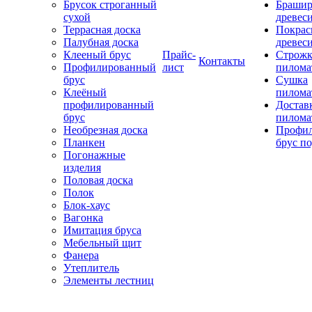
Брусок строганный
Брашир
сухой
древес
Террасная доска
Покрас
Палубная доска
древес
Клееный брус
Прайс-
Строжк
Контакты
Профилированный
лист
пилома
брус
Сушка
Клеёный
пилома
профилированный
Достав
брус
пилома
Необрезная доска
Профи
Планкен
брус по
Погонажные
изделия
Половая доска
Полок
Блок-хаус
Вагонка
Имитация бруса
Мебельный щит
Фанера
Утеплитель
Элементы лестниц