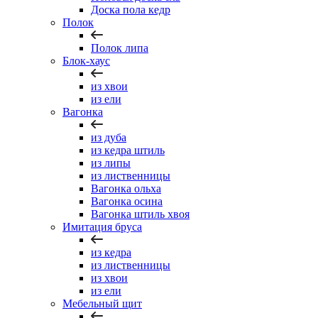
Доска пола кедр
Полок
Полок липа
Блок-хаус
из хвои
из ели
Вагонка
из дуба
из кедра штиль
из липы
из лиственницы
Вагонка ольха
Вагонка осина
Вагонка штиль хвоя
Имитация бруса
из кедра
из лиственницы
из хвои
из ели
Мебельный щит