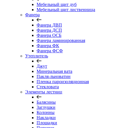
Мебельный щит дуб
Мебельный щит лиственница
Фанера
Фанера ДВП
Фанера ДСП
Фанера ОСБ
Фанера ламинированная
Фанера ФК
Фанера ФСФ
Утеплитель
Джут
Минеральная вата
Пакля-льноватин
Пленка пароизоляционная
Стекловата
Элементы лестниц
Балясины
Заглушки
Колонны
Накладки
Площадки
Поручни