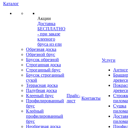
Каталог
Акции
Доставка
БЕСПЛАТНО
- при заказе
клееного
бруса из ели
Обрезная доска
Обрезной брус
Брусок обрезной
Услуги
Строганная доска
Строганный брус
Антисе
Брусок строганный
Брашир
сухой
древес
Террасная доска
Покрас
Палубная доска
древес
Клееный брус
Прайс-
Строжк
Контакты
Профилированный
лист
пилома
брус
Сушка
Клеёный
пилома
профилированный
Достав
брус
пилома
Необрезная доска
Профи