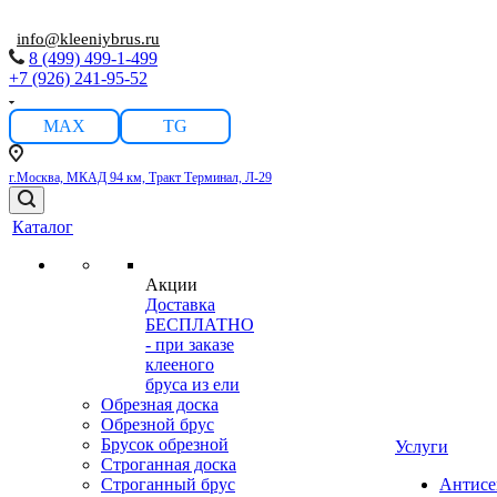
info@kleeniybrus.ru
8 (499) 499-1-499
+7 (926) 241-95-52
MAX
TG
г.Москва, МКАД 94 км, Тракт Терминал, Л-29
Каталог
Акции
Доставка
БЕСПЛАТНО
- при заказе
клееного
бруса из ели
Обрезная доска
Обрезной брус
Брусок обрезной
Услуги
Строганная доска
Строганный брус
Антисе