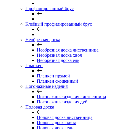
Профилированный брус
Клеёный профилированный брус
Необрезная доска
Необрезная доска лиственница
Необрезная доска хвоя
Необрезная доска ель
Планкен
Планкен прямой
Планкен скошенный
Погонажные изделия
Погонажные изделия лиственница
Погонажные изделия дуб
Половая доска
Половая доска лиственница
Половая доска хвоя
Половая доска ель