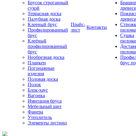
Брусок строганный
Брашир
сухой
древес
Террасная доска
Покрас
Палубная доска
древес
Клееный брус
Прайс-
Строжк
Контакты
Профилированный
лист
пилома
брус
Сушка
Клеёный
пилома
профилированный
Достав
брус
пилома
Необрезная доска
Профи
Планкен
брус по
Погонажные
изделия
Половая доска
Полок
Блок-хаус
Вагонка
Имитация бруса
Мебельный щит
Фанера
Утеплитель
Элементы лестниц