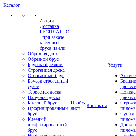
Каталог
Акции
Доставка
БЕСПЛАТНО
- при заказе
клееного
бруса из ели
Обрезная доска
Обрезной брус
Брусок обрезной
Услуги
Строганная доска
Строганный брус
Антисе
Брусок строганный
Брашир
сухой
древес
Террасная доска
Покрас
Палубная доска
древес
Клееный брус
Прайс-
Строжк
Контакты
Профилированный
лист
пилома
брус
Сушка
Клеёный
пилома
профилированный
Достав
брус
пилома
Необрезная доска
Профи