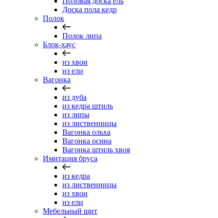
Половая доска ель
Доска пола кедр
Полок
Полок липа
Блок-хаус
из хвои
из ели
Вагонка
из дуба
из кедра штиль
из липы
из лиственницы
Вагонка ольха
Вагонка осина
Вагонка штиль хвоя
Имитация бруса
из кедра
из лиственницы
из хвои
из ели
Мебельный щит