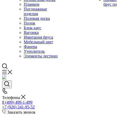
Планкен
брус по
Погонажные
изделия
Половая доска
Полок
Блок-хаус
Вагонка
Имитация бруса
Мебельный щит
Фанера
Утеплитель
Элементы лестниц
Телефоны
8 (499) 499-1-499
+7 (926) 241-95-52
Заказать звонок