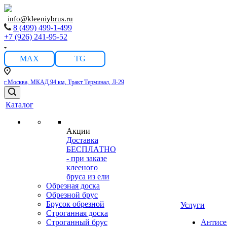
info@kleeniybrus.ru
8 (499) 499-1-499
+7 (926) 241-95-52
MAX
TG
г.Москва, МКАД 94 км, Тракт Терминал, Л-29
Каталог
Акции
Доставка
БЕСПЛАТНО
- при заказе
клееного
бруса из ели
Обрезная доска
Обрезной брус
Брусок обрезной
Услуги
Строганная доска
Строганный брус
Антисе