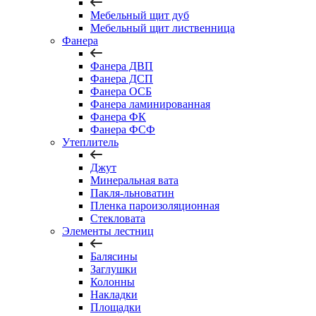
Мебельный щит дуб
Мебельный щит лиственница
Фанера
Фанера ДВП
Фанера ДСП
Фанера ОСБ
Фанера ламинированная
Фанера ФК
Фанера ФСФ
Утеплитель
Джут
Минеральная вата
Пакля-льноватин
Пленка пароизоляционная
Стекловата
Элементы лестниц
Балясины
Заглушки
Колонны
Накладки
Площадки