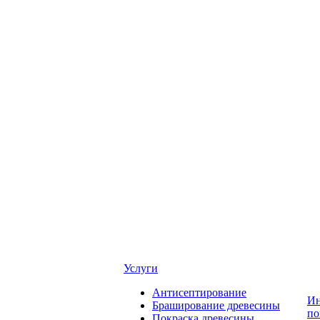
Услуги
Антисептирование
Ин
Браширование древесины
по
Покраска древесины