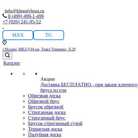
info@kleeniybrus.ru
8 (499) 499-1-499
+7 (926) 241-95-52
MAX
TG
г.Москва, МКАД 94 км, Тракт Терминал, Л-29
Каталог
Акции
Доставка БЕСПЛАТНО - при заказе клееного
бруса из ели
Обрезная доска
Обрезной брус
Брусок обрезной
Строганная доска
Строганный брус
Брусок строганный сухой
Террасная доска
Палубная доска