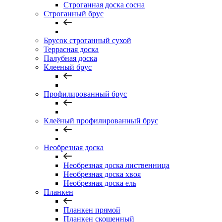
Строганная доска сосна
Строганный брус
Брусок строганный сухой
Террасная доска
Палубная доска
Клееный брус
Профилированный брус
Клеёный профилированный брус
Необрезная доска
Необрезная доска лиственница
Необрезная доска хвоя
Необрезная доска ель
Планкен
Планкен прямой
Планкен скошенный