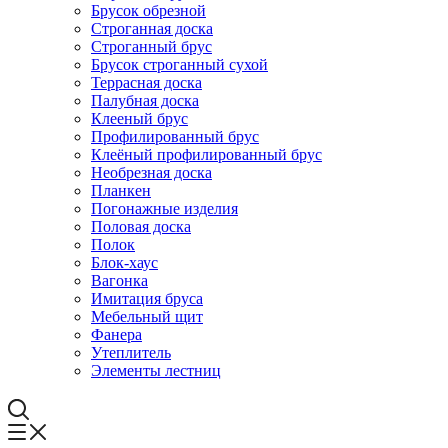
Брусок обрезной
Строганная доска
Строганный брус
Брусок строганный сухой
Террасная доска
Палубная доска
Клееный брус
Профилированный брус
Клеёный профилированный брус
Необрезная доска
Планкен
Погонажные изделия
Половая доска
Полок
Блок-хаус
Вагонка
Имитация бруса
Мебельный щит
Фанера
Утеплитель
Элементы лестниц