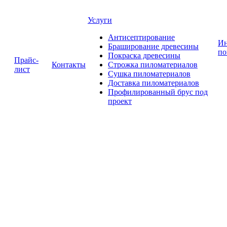
Услуги
Антисептирование
Ин
Браширование древесины
по
Покраска древесины
Прайс-
Контакты
Строжка пиломатериалов
лист
Сушка пиломатериалов
Доставка пиломатериалов
Профилированный брус под
проект