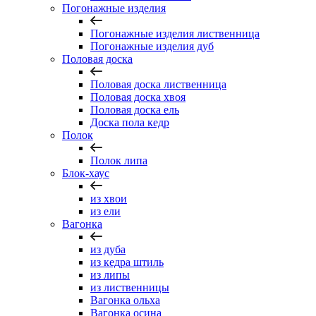
Погонажные изделия
Погонажные изделия лиственница
Погонажные изделия дуб
Половая доска
Половая доска лиственница
Половая доска хвоя
Половая доска ель
Доска пола кедр
Полок
Полок липа
Блок-хаус
из хвои
из ели
Вагонка
из дуба
из кедра штиль
из липы
из лиственницы
Вагонка ольха
Вагонка осина