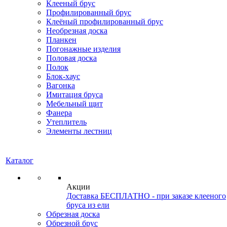
Клееный брус
Профилированный брус
Клеёный профилированный брус
Необрезная доска
Планкен
Погонажные изделия
Половая доска
Полок
Блок-хаус
Вагонка
Имитация бруса
Мебельный щит
Фанера
Утеплитель
Элементы лестниц
Каталог
Акции
Доставка БЕСПЛАТНО - при заказе клееного
бруса из ели
Обрезная доска
Обрезной брус