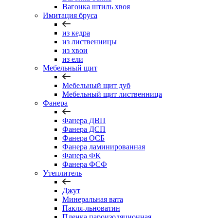
Вагонка штиль хвоя
Имитация бруса
из кедра
из лиственницы
из хвои
из ели
Мебельный щит
Мебельный щит дуб
Мебельный щит лиственница
Фанера
Фанера ДВП
Фанера ДСП
Фанера ОСБ
Фанера ламинированная
Фанера ФК
Фанера ФСФ
Утеплитель
Джут
Минеральная вата
Пакля-льноватин
Пленка пароизоляционная