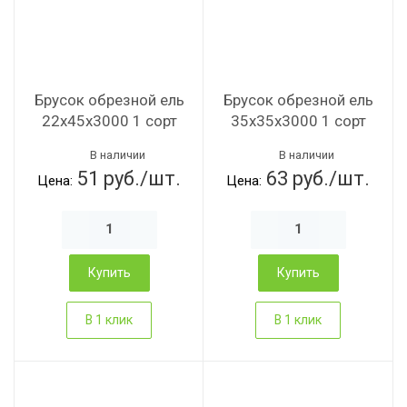
 брус
рованный брус
Брусок обрезной ель
Брусок обрезной ель
22х45х3000 1 сорт
35х35х3000 1 сорт
а
В наличии
В наличии
51 руб./шт.
63 руб./шт.
Цена:
Цена:
лия
Купить
Купить
В 1 клик
В 1 клик