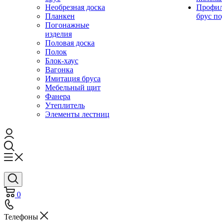
Необрезная доска
Профи
Планкен
брус по
Погонажные
изделия
Половая доска
Полок
Блок-хаус
Вагонка
Имитация бруса
Мебельный щит
Фанера
Утеплитель
Элементы лестниц
0
Телефоны