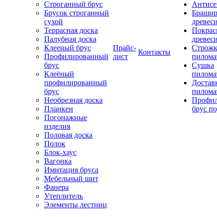
Строганный брус
Антисе
Брусок строганный
Брашир
сухой
древес
Террасная доска
Покрас
Палубная доска
древес
Клееный брус
Прайс-
Строжк
Контакты
Профилированный
лист
пилома
брус
Сушка
Клеёный
пилома
профилированный
Достав
брус
пилома
Необрезная доска
Профи
Планкен
брус по
Погонажные
изделия
Половая доска
Полок
Блок-хаус
Вагонка
Имитация бруса
Мебельный щит
Фанера
Утеплитель
Элементы лестниц