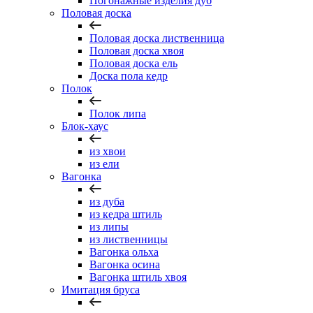
Погонажные изделия дуб
Половая доска
Половая доска лиственница
Половая доска хвоя
Половая доска ель
Доска пола кедр
Полок
Полок липа
Блок-хаус
из хвои
из ели
Вагонка
из дуба
из кедра штиль
из липы
из лиственницы
Вагонка ольха
Вагонка осина
Вагонка штиль хвоя
Имитация бруса