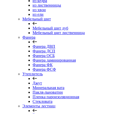
из кедра
из лиственницы
из хвои
из ели
Мебельный щит
Мебельный щит дуб
Мебельный щит лиственница
Фанера
Фанера ДВП
Фанера ДСП
Фанера ОСБ
Фанера ламинированная
Фанера ФК
Фанера ФСФ
Утеплитель
Джут
Минеральная вата
Пакля-льноватин
Пленка пароизоляционная
Стекловата
Элементы лестниц