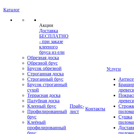
Каталог
Акции
Доставка
БЕСПЛАТНО
- при заказе
клееного
бруса из ели
Обрезная доска
Обрезной брус
Брусок обрезной
Услуги
Строганная доска
Строганный брус
Антисе
Брусок строганный
Брашир
сухой
древес
Террасная доска
Покрас
Палубная доска
древес
Клееный брус
Прайс-
Строжк
Контакты
Профилированный
лист
пилома
брус
Сушка
Клеёный
пилома
профилированный
Достав
брус
пилома