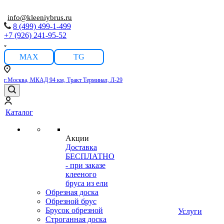
info@kleeniybrus.ru
8 (499) 499-1-499
+7 (926) 241-95-52
MAX
TG
г.Москва, МКАД 94 км, Тракт Терминал, Л-29
Каталог
Акции
Доставка
БЕСПЛАТНО
- при заказе
клееного
бруса из ели
Обрезная доска
Обрезной брус
Брусок обрезной
Услуги
Строганная доска