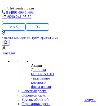
info@kleeniybrus.ru
8 (499) 499-1-499
+7 (926) 241-95-52
MAX
TG
г.Москва, МКАД 94 км, Тракт Терминал, Л-29
Каталог
Акции
Доставка
БЕСПЛАТНО
- при заказе
клееного
бруса из ели
Обрезная доска
Обрезной брус
Брусок обрезной
Услуги
Строганная доска