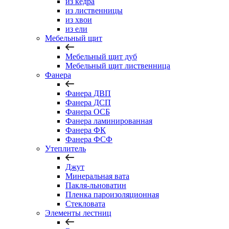
из кедра
из лиственницы
из хвои
из ели
Мебельный щит
Мебельный щит дуб
Мебельный щит лиственница
Фанера
Фанера ДВП
Фанера ДСП
Фанера ОСБ
Фанера ламинированная
Фанера ФК
Фанера ФСФ
Утеплитель
Джут
Минеральная вата
Пакля-льноватин
Пленка пароизоляционная
Стекловата
Элементы лестниц