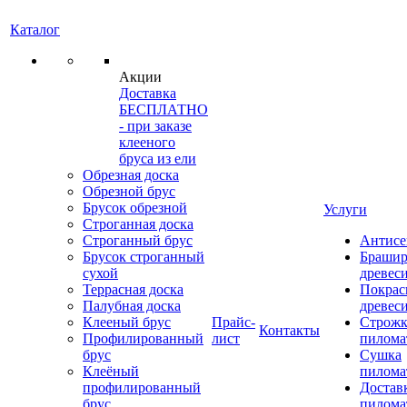
Каталог
Акции
Доставка
БЕСПЛАТНО
- при заказе
клееного
бруса из ели
Обрезная доска
Обрезной брус
Брусок обрезной
Услуги
Строганная доска
Строганный брус
Антисе
Брусок строганный
Брашир
сухой
древес
Террасная доска
Покрас
Палубная доска
древес
Клееный брус
Прайс-
Строжк
Контакты
Профилированный
лист
пилома
брус
Сушка
Клеёный
пилома
профилированный
Достав
брус
пилома