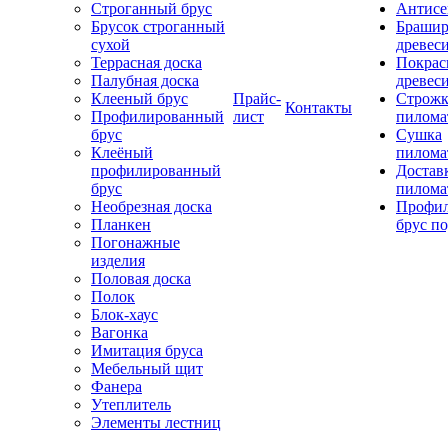
Строганный брус
Антисе
Брусок строганный
Брашир
сухой
древес
Террасная доска
Покрас
Палубная доска
древес
Клееный брус
Прайс-
Строжк
Контакты
Профилированный
лист
пилома
брус
Сушка
Клеёный
пилома
профилированный
Достав
брус
пилома
Необрезная доска
Профи
Планкен
брус по
Погонажные
изделия
Половая доска
Полок
Блок-хаус
Вагонка
Имитация бруса
Мебельный щит
Фанера
Утеплитель
Элементы лестниц