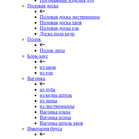
Погонажные изделия дуб
Половая доска
Половая доска лиственница
Половая доска хвоя
Половая доска ель
Доска пола кедр
Полок
Полок липа
Блок-хаус
из хвои
из ели
Вагонка
из дуба
из кедра штиль
из липы
из лиственницы
Вагонка ольха
Вагонка осина
Вагонка штиль хвоя
Имитация бруса