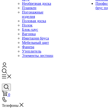
Необрезная доска
Профи
Планкен
брус по
Погонажные
изделия
Половая доска
Полок
Блок-хаус
Вагонка
Имитация бруса
Мебельный щит
Фанера
Утеплитель
Элементы лестниц
0
Телефоны