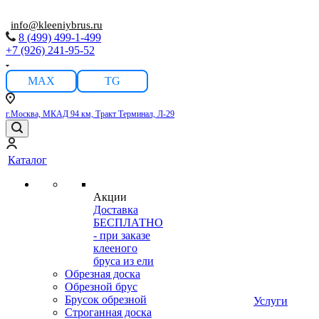
info@kleeniybrus.ru
8 (499) 499-1-499
+7 (926) 241-95-52
MAX
TG
г.Москва, МКАД 94 км, Тракт Терминал, Л-29
Каталог
Акции
Доставка
БЕСПЛАТНО
- при заказе
клееного
бруса из ели
Обрезная доска
Обрезной брус
Брусок обрезной
Услуги
Строганная доска