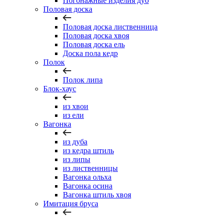
Погонажные изделия дуб
Половая доска
Половая доска лиственница
Половая доска хвоя
Половая доска ель
Доска пола кедр
Полок
Полок липа
Блок-хаус
из хвои
из ели
Вагонка
из дуба
из кедра штиль
из липы
из лиственницы
Вагонка ольха
Вагонка осина
Вагонка штиль хвоя
Имитация бруса