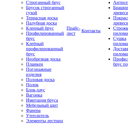
Строганный брус
Антисе
Брусок строганный
Брашир
сухой
древес
Террасная доска
Покрас
Палубная доска
древес
Клееный брус
Прайс-
Строжк
Контакты
Профилированный
лист
пилома
брус
Сушка
Клеёный
пилома
профилированный
Достав
брус
пилома
Необрезная доска
Профи
Планкен
брус по
Погонажные
изделия
Половая доска
Полок
Блок-хаус
Вагонка
Имитация бруса
Мебельный щит
Фанера
Утеплитель
Элементы лестниц