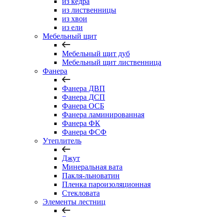
из кедра
из лиственницы
из хвои
из ели
Мебельный щит
Мебельный щит дуб
Мебельный щит лиственница
Фанера
Фанера ДВП
Фанера ДСП
Фанера ОСБ
Фанера ламинированная
Фанера ФК
Фанера ФСФ
Утеплитель
Джут
Минеральная вата
Пакля-льноватин
Пленка пароизоляционная
Стекловата
Элементы лестниц