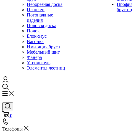
Необрезная доска
Профи
Планкен
брус по
Погонажные
изделия
Половая доска
Полок
Блок-хаус
Вагонка
Имитация бруса
Мебельный щит
Фанера
Утеплитель
Элементы лестниц
0
Телефоны