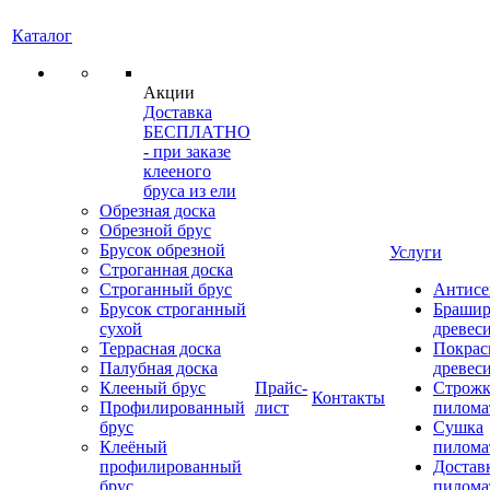
Каталог
Акции
Доставка
БЕСПЛАТНО
- при заказе
клееного
бруса из ели
Обрезная доска
Обрезной брус
Брусок обрезной
Услуги
Строганная доска
Строганный брус
Антисе
Брусок строганный
Брашир
сухой
древес
Террасная доска
Покрас
Палубная доска
древес
Клееный брус
Прайс-
Строжк
Контакты
Профилированный
лист
пилома
брус
Сушка
Клеёный
пилома
профилированный
Достав
брус
пилома