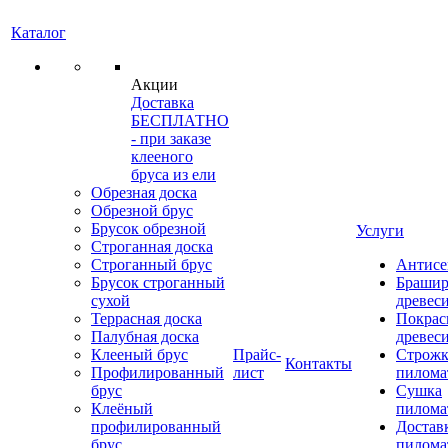
Каталог
Акции
Доставка
БЕСПЛАТНО
- при заказе
клееного
бруса из ели
Обрезная доска
Обрезной брус
Брусок обрезной
Услуги
Строганная доска
Строганный брус
Антисе
Брусок строганный
Брашир
сухой
древес
Террасная доска
Покрас
Палубная доска
древес
Клееный брус
Прайс-
Строжк
Контакты
Профилированный
лист
пилома
брус
Сушка
Клеёный
пилома
профилированный
Достав
брус
пилома