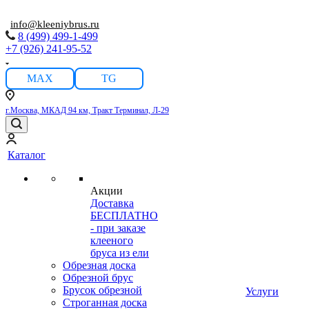
info@kleeniybrus.ru
8 (499) 499-1-499
+7 (926) 241-95-52
MAX
TG
г.Москва, МКАД 94 км, Тракт Терминал, Л-29
Каталог
Акции
Доставка
БЕСПЛАТНО
- при заказе
клееного
бруса из ели
Обрезная доска
Обрезной брус
Брусок обрезной
Услуги
Строганная доска