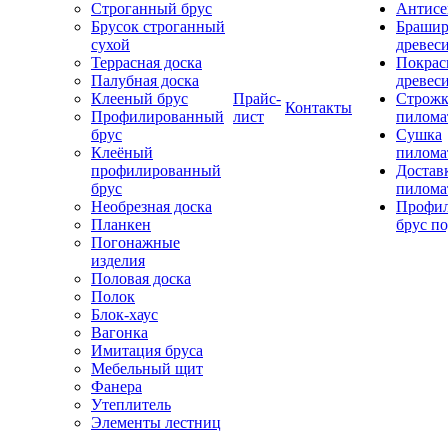
Строганный брус
Антисе
Брусок строганный
Брашир
сухой
древес
Террасная доска
Покрас
Палубная доска
древес
Клееный брус
Прайс-
Строжк
Контакты
Профилированный
лист
пилома
брус
Сушка
Клеёный
пилома
профилированный
Достав
брус
пилома
Необрезная доска
Профи
Планкен
брус по
Погонажные
изделия
Половая доска
Полок
Блок-хаус
Вагонка
Имитация бруса
Мебельный щит
Фанера
Утеплитель
Элементы лестниц