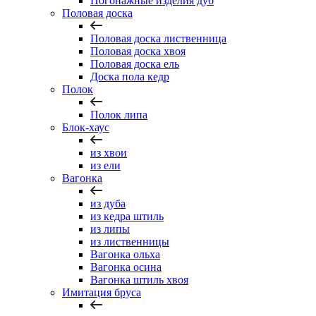
Погонажные изделия дуб
Половая доска
Половая доска лиственница
Половая доска хвоя
Половая доска ель
Доска пола кедр
Полок
Полок липа
Блок-хаус
из хвои
из ели
Вагонка
из дуба
из кедра штиль
из липы
из лиственницы
Вагонка ольха
Вагонка осина
Вагонка штиль хвоя
Имитация бруса