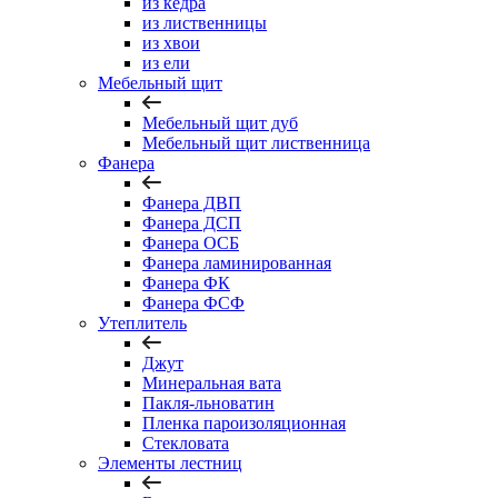
из кедра
из лиственницы
из хвои
из ели
Мебельный щит
Мебельный щит дуб
Мебельный щит лиственница
Фанера
Фанера ДВП
Фанера ДСП
Фанера ОСБ
Фанера ламинированная
Фанера ФК
Фанера ФСФ
Утеплитель
Джут
Минеральная вата
Пакля-льноватин
Пленка пароизоляционная
Стекловата
Элементы лестниц