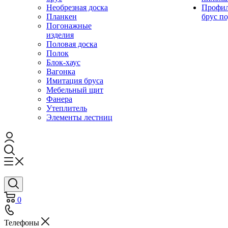
Необрезная доска
Профи
Планкен
брус по
Погонажные
изделия
Половая доска
Полок
Блок-хаус
Вагонка
Имитация бруса
Мебельный щит
Фанера
Утеплитель
Элементы лестниц
0
Телефоны