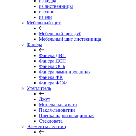
из кедра
из лиственницы
из хвои
из ели
Мебельный щит
Мебельный щит дуб
Мебельный щит лиственница
Фанера
Фанера ДВП
Фанера ДСП
Фанера ОСБ
Фанера ламинированная
Фанера ФК
Фанера ФСФ
Утеплитель
Джут
Минеральная вата
Пакля-льноватин
Пленка пароизоляционная
Стекловата
Элементы лестниц