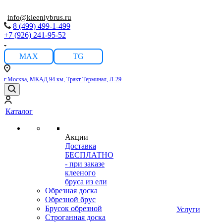
info@kleeniybrus.ru
8 (499) 499-1-499
+7 (926) 241-95-52
MAX
TG
г.Москва, МКАД 94 км, Тракт Терминал, Л-29
Каталог
Акции
Доставка
БЕСПЛАТНО
- при заказе
клееного
бруса из ели
Обрезная доска
Обрезной брус
Брусок обрезной
Услуги
Строганная доска