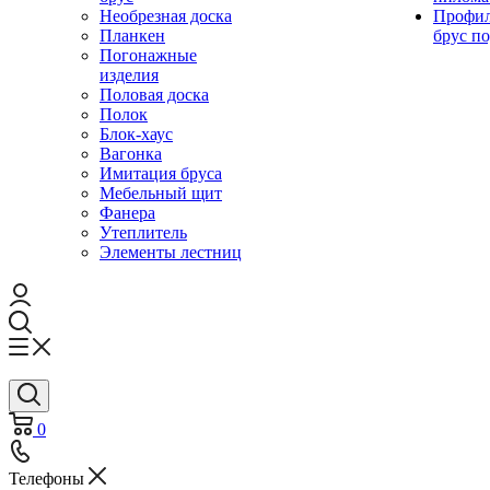
Необрезная доска
Профи
Планкен
брус по
Погонажные
изделия
Половая доска
Полок
Блок-хаус
Вагонка
Имитация бруса
Мебельный щит
Фанера
Утеплитель
Элементы лестниц
0
Телефоны