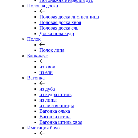
Погонажные изделия дуб
Половая доска
Половая доска лиственница
Половая доска хвоя
Половая доска ель
Доска пола кедр
Полок
Полок липа
Блок-хаус
из хвои
из ели
Вагонка
из дуба
из кедра штиль
из липы
из лиственницы
Вагонка ольха
Вагонка осина
Вагонка штиль хвоя
Имитация бруса