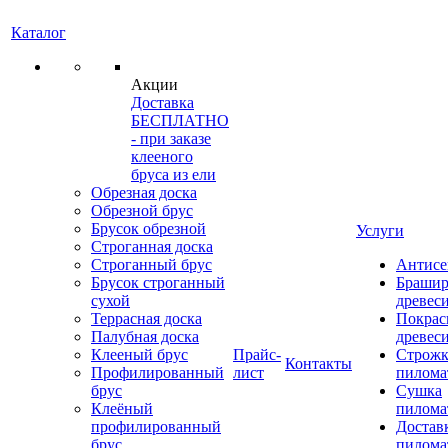
Каталог
Акции
Доставка
БЕСПЛАТНО
- при заказе
клееного
бруса из ели
Обрезная доска
Обрезной брус
Брусок обрезной
Услуги
Строганная доска
Строганный брус
Антисе
Брусок строганный
Брашир
сухой
древес
Террасная доска
Покрас
Палубная доска
древес
Клееный брус
Прайс-
Строжк
Контакты
Профилированный
лист
пилома
брус
Сушка
Клеёный
пилома
профилированный
Достав
брус
пилома