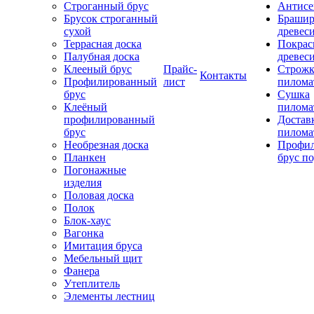
Строганный брус
Антисе
Брусок строганный
Брашир
сухой
древес
Террасная доска
Покрас
Палубная доска
древес
Клееный брус
Прайс-
Строжк
Контакты
Профилированный
лист
пилома
брус
Сушка
Клеёный
пилома
профилированный
Достав
брус
пилома
Необрезная доска
Профи
Планкен
брус по
Погонажные
изделия
Половая доска
Полок
Блок-хаус
Вагонка
Имитация бруса
Мебельный щит
Фанера
Утеплитель
Элементы лестниц