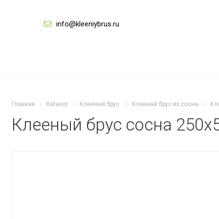
info@kleeniybrus.ru
Главная
Каталог
Клееный брус
Клееный брус из сосны
Кл
Клееный брус сосна 250х