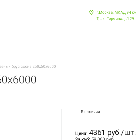
г.Москва, МКАД 94 км,
Тракт Терминал, Л-29
ееный брус сосна 250х50х6000
50х6000
В наличии
4361 руб./шт.
Цена:
За куб:
58 000 руб.