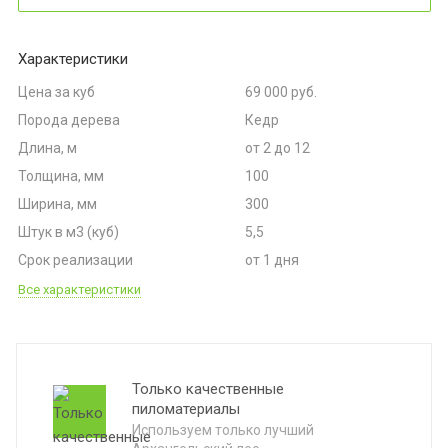
 брус
Характеристики
Цена за куб
69 000 руб.
рованный брус
Порода дерева
Кедр
а
Длина, м
от 2 до 12
Толщина, мм
100
Ширина, мм
300
Штук в м3 (куб)
5,5
лия
Срок реализации
от 1 дня
Все характеристики
Только качественные
пиломатериалы
Используем только лучший