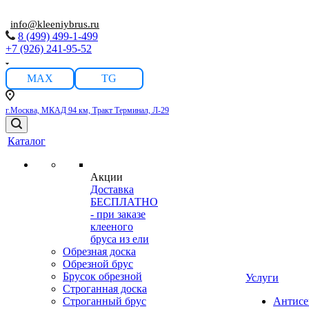
info@kleeniybrus.ru
8 (499) 499-1-499
+7 (926) 241-95-52
MAX
TG
г.Москва, МКАД 94 км, Тракт Терминал, Л-29
Каталог
Акции
Доставка
БЕСПЛАТНО
- при заказе
клееного
бруса из ели
Обрезная доска
Обрезной брус
Брусок обрезной
Услуги
Строганная доска
Строганный брус
Антисе