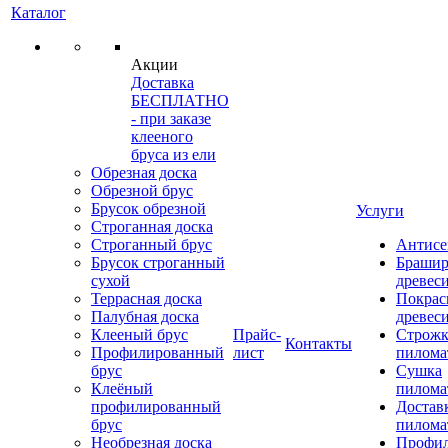
Каталог
Акции
Доставка
БЕСПЛАТНО
- при заказе
клееного
бруса из ели
Обрезная доска
Обрезной брус
Брусок обрезной
Услуги
Строганная доска
Строганный брус
Антисе
Брусок строганный
Брашир
сухой
древес
Террасная доска
Покрас
Палубная доска
древес
Клееный брус
Прайс-
Строжк
Контакты
Профилированный
лист
пилома
брус
Сушка
Клеёный
пилома
профилированный
Достав
брус
пилома
Необрезная доска
Профи