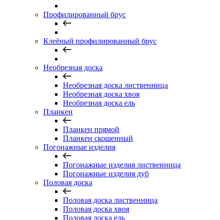
Профилированный брус
Клеёный профилированный брус
Необрезная доска
Необрезная доска лиственница
Необрезная доска хвоя
Необрезная доска ель
Планкен
Планкен прямой
Планкен скошенный
Погонажные изделия
Погонажные изделия лиственница
Погонажные изделия дуб
Половая доска
Половая доска лиственница
Половая доска хвоя
Половая доска ель