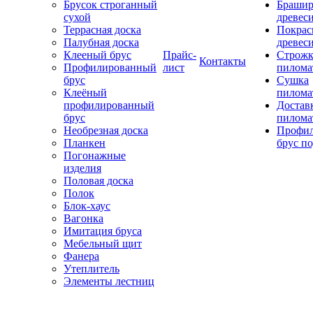
Брусок строганный
Брашир
сухой
древес
Террасная доска
Покрас
Палубная доска
древес
Клееный брус
Прайс-
Строжк
Контакты
Профилированный
лист
пилома
брус
Сушка
Клеёный
пилома
профилированный
Достав
брус
пилома
Необрезная доска
Профи
Планкен
брус по
Погонажные
изделия
Половая доска
Полок
Блок-хаус
Вагонка
Имитация бруса
Мебельный щит
Фанера
Утеплитель
Элементы лестниц