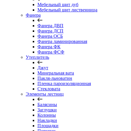
Мебельный щит дуб
Мебельный щит лиственница
Фанера
Фанера ДВП
Фанера ДСП
Фанера ОСБ
Фанера ламинированная
Фанера ФК
Фанера ФСФ
Утеплитель
Джут
Минеральная вата
Пакля-льноватин
Пленка пароизоляционная
Стекловата
Элементы лестниц
Балясины
Заглушки
Колонны
Накладки
Площадки
Поручни