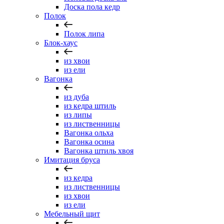
Доска пола кедр
Полок
Полок липа
Блок-хаус
из хвои
из ели
Вагонка
из дуба
из кедра штиль
из липы
из лиственницы
Вагонка ольха
Вагонка осина
Вагонка штиль хвоя
Имитация бруса
из кедра
из лиственницы
из хвои
из ели
Мебельный щит