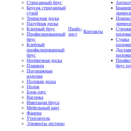
Строганный брус
Антисе
Брусок строганный
Брашир
сухой
древес
Террасная доска
Покрас
Палубная доска
древес
Клееный брус
Прайс-
Строжк
Контакты
Профилированный
лист
пилома
брус
Сушка
Клеёный
пилома
профилированный
Достав
брус
пилома
Необрезная доска
Профи
Планкен
брус по
Погонажные
изделия
Половая доска
Полок
Блок-хаус
Вагонка
Имитация бруса
Мебельный щит
Фанера
Утеплитель
Элементы лестниц