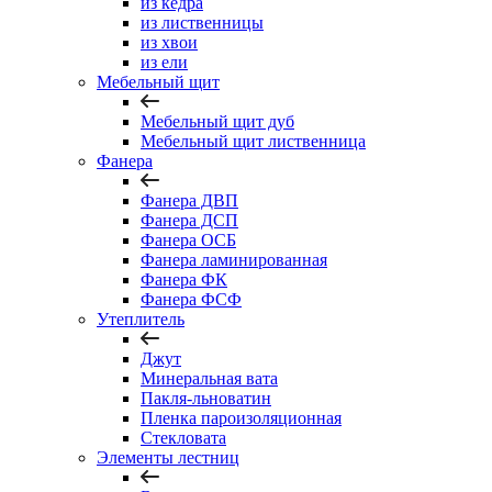
из кедра
из лиственницы
из хвои
из ели
Мебельный щит
Мебельный щит дуб
Мебельный щит лиственница
Фанера
Фанера ДВП
Фанера ДСП
Фанера ОСБ
Фанера ламинированная
Фанера ФК
Фанера ФСФ
Утеплитель
Джут
Минеральная вата
Пакля-льноватин
Пленка пароизоляционная
Стекловата
Элементы лестниц