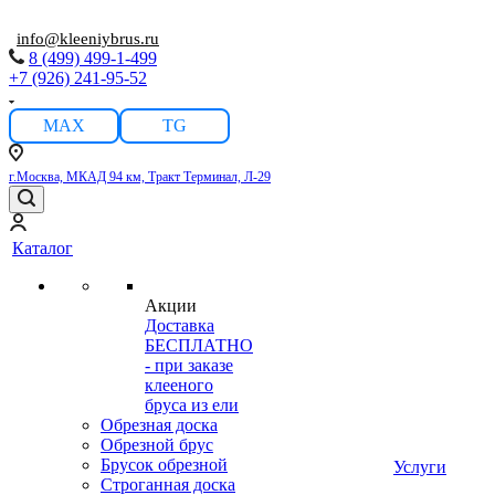
info@kleeniybrus.ru
8 (499) 499-1-499
+7 (926) 241-95-52
MAX
TG
г.Москва, МКАД 94 км, Тракт Терминал, Л-29
Каталог
Акции
Доставка
БЕСПЛАТНО
- при заказе
клееного
бруса из ели
Обрезная доска
Обрезной брус
Брусок обрезной
Услуги
Строганная доска