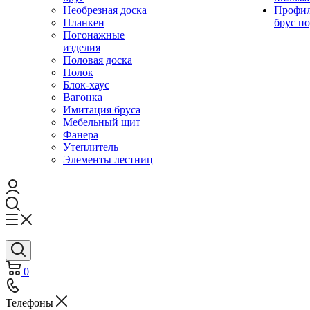
Необрезная доска
Профи
Планкен
брус по
Погонажные
изделия
Половая доска
Полок
Блок-хаус
Вагонка
Имитация бруса
Мебельный щит
Фанера
Утеплитель
Элементы лестниц
0
Телефоны