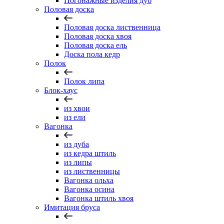
Погонажные изделия дуб
Половая доска
Половая доска лиственница
Половая доска хвоя
Половая доска ель
Доска пола кедр
Полок
Полок липа
Блок-хаус
из хвои
из ели
Вагонка
из дуба
из кедра штиль
из липы
из лиственницы
Вагонка ольха
Вагонка осина
Вагонка штиль хвоя
Имитация бруса