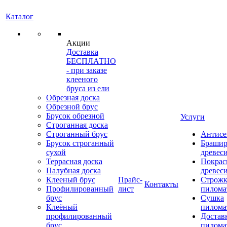
Каталог
Акции
Доставка
БЕСПЛАТНО
- при заказе
клееного
бруса из ели
Обрезная доска
Обрезной брус
Брусок обрезной
Услуги
Строганная доска
Строганный брус
Антисе
Брусок строганный
Брашир
сухой
древес
Террасная доска
Покрас
Палубная доска
древес
Клееный брус
Прайс-
Строжк
Контакты
Профилированный
лист
пилома
брус
Сушка
Клеёный
пилома
профилированный
Достав
брус
пилома