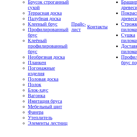
Брусок строганный
Брашир
сухой
древес
Террасная доска
Покрас
Палубная доска
древес
Клееный брус
Прайс-
Строжк
Контакты
Профилированный
лист
пилома
брус
Сушка
Клеёный
пилома
профилированный
Достав
брус
пилома
Необрезная доска
Профи
Планкен
брус по
Погонажные
изделия
Половая доска
Полок
Блок-хаус
Вагонка
Имитация бруса
Мебельный щит
Фанера
Утеплитель
Элементы лестниц