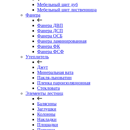
Мебельный щит дуб
Мебельный щит лиственница
Фанера
Фанера ДВП
Фанера ДСП
Фанера ОСБ
Фанера ламинированная
Фанера ФК
Фанера ФСФ
Утеплитель
Джут
Минеральная вата
Пакля-льноватин
Пленка пароизоляционная
Стекловата
Элементы лестниц
Балясины
Заглушки
Колонны
Накладки
Площадки
Поручни