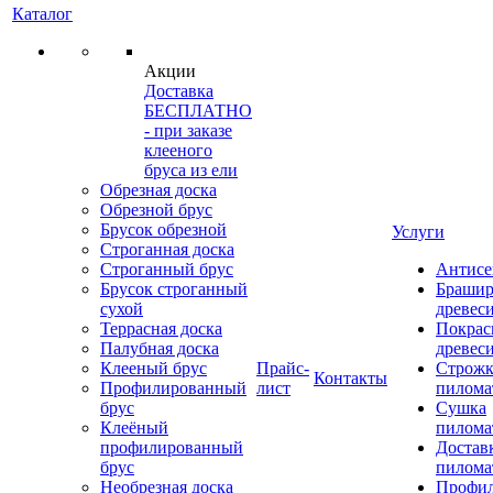
Каталог
Акции
Доставка
БЕСПЛАТНО
- при заказе
клееного
бруса из ели
Обрезная доска
Обрезной брус
Брусок обрезной
Услуги
Строганная доска
Строганный брус
Антисе
Брусок строганный
Брашир
сухой
древес
Террасная доска
Покрас
Палубная доска
древес
Клееный брус
Прайс-
Строжк
Контакты
Профилированный
лист
пилома
брус
Сушка
Клеёный
пилома
профилированный
Достав
брус
пилома
Необрезная доска
Профи