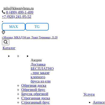
info@kleeniybrus.ru
8 (499) 499-1-499
+7 (926) 241-95-52
MAX
TG
г.Москва, МКАД 94 км, Тракт Терминал, Л-29
Каталог
Акции
Доставка
БЕСПЛАТНО
- при заказе
клееного
бруса из ели
Обрезная доска
Обрезной брус
Брусок обрезной
Услуги
Строганная доска
Строганный брус
Антисе