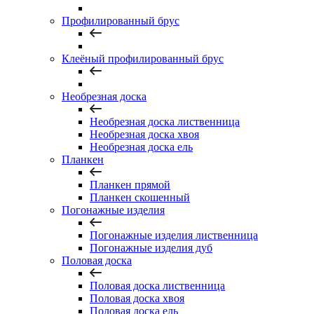
Профилированный брус
Клеёный профилированный брус
Необрезная доска
Необрезная доска лиственница
Необрезная доска хвоя
Необрезная доска ель
Планкен
Планкен прямой
Планкен скошенный
Погонажные изделия
Погонажные изделия лиственница
Погонажные изделия дуб
Половая доска
Половая доска лиственница
Половая доска хвоя
Половая доска ель