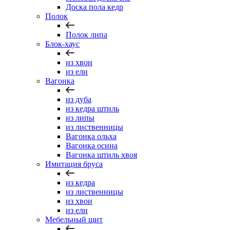
Доска пола кедр
Полок
Полок липа
Блок-хаус
из хвои
из ели
Вагонка
из дуба
из кедра штиль
из липы
из лиственницы
Вагонка ольха
Вагонка осина
Вагонка штиль хвоя
Имитация бруса
из кедра
из лиственницы
из хвои
из ели
Мебельный щит