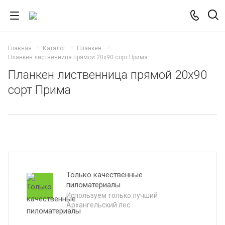
Главная
Каталог
Планкен
Планкен лиственница прямой 20х90 сорт Прима
Планкен лиственница прямой 20х90
сорт Прима
й сухой
Только качественные
пиломатериалы
Используем только лучший
Архангельский лес