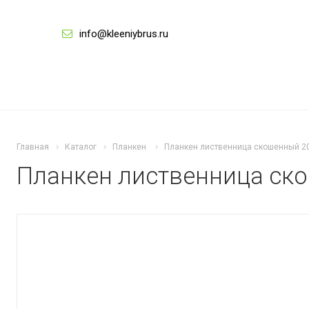
info@kleeniybrus.ru
Главная
Каталог
Планкен
Планкен лиственница скошенный 20
Планкен лиственница ск