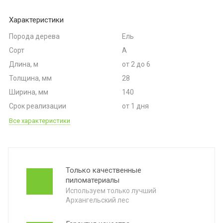
Характеристики
 брус
Порода дерева
Ель
рованный брус
Сорт
А
Длина, м
от 2 до 6
а
Толщина, мм
28
Ширина, мм
140
Срок реализации
от 1 дня
Все характеристики
лия
Только качественные
пиломатериалы
Используем только лучший
Архангельский лес