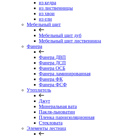
из кедра
из лиственницы
из хвои
из ели
Мебельный щит
Мебельный щит дуб
Мебельный щит лиственница
Фанера
Фанера ДВП
Фанера ДСП
Фанера ОСБ
Фанера ламинированная
Фанера ФК
Фанера ФСФ
Утеплитель
Джут
Минеральная вата
Пакля-льноватин
Пленка пароизоляционная
Стекловата
Элементы лестниц