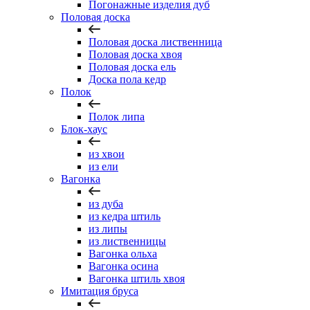
Погонажные изделия дуб
Половая доска
Половая доска лиственница
Половая доска хвоя
Половая доска ель
Доска пола кедр
Полок
Полок липа
Блок-хаус
из хвои
из ели
Вагонка
из дуба
из кедра штиль
из липы
из лиственницы
Вагонка ольха
Вагонка осина
Вагонка штиль хвоя
Имитация бруса