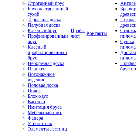
Строганный брус
Антисе
Брусок строганный
Брашир
сухой
древес
Террасная доска
Покрас
Палубная доска
древес
Клееный брус
Прайс-
Строжк
Контакты
Профилированный
лист
пилома
брус
Сушка
Клеёный
пилома
профилированный
Достав
брус
пилома
Необрезная доска
Профи
Планкен
брус по
Погонажные
изделия
Половая доска
Полок
Блок-хаус
Вагонка
Имитация бруса
Мебельный щит
Фанера
Утеплитель
Элементы лестниц