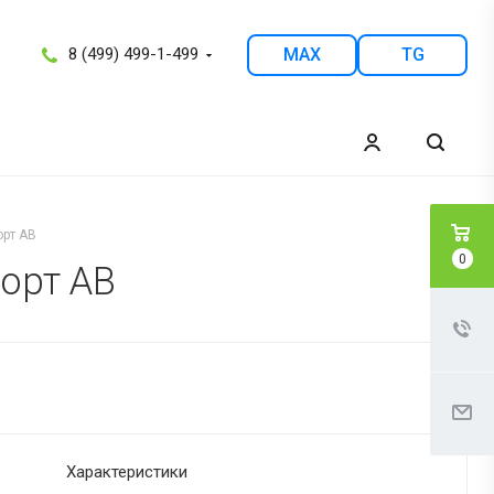
8 (499) 499-1-499
MAX
TG
орт АВ
0
орт АВ
Характеристики