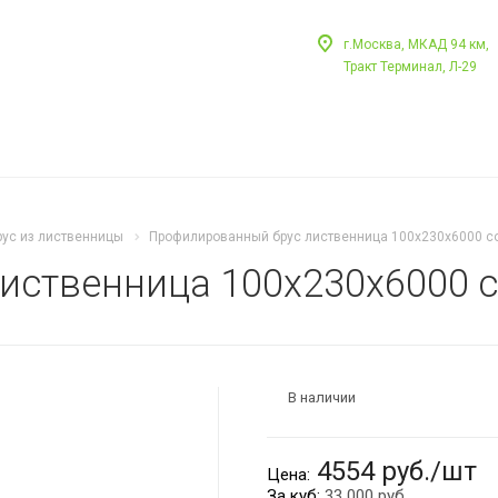
г.Москва, МКАД 94 км,
Тракт Терминал, Л-29
ус из лиственницы
Профилированный брус лиственница 100х230х6000 с
ственница 100х230х6000 с
В наличии
4554 руб./шт
Цена:
За куб:
33 000 руб.