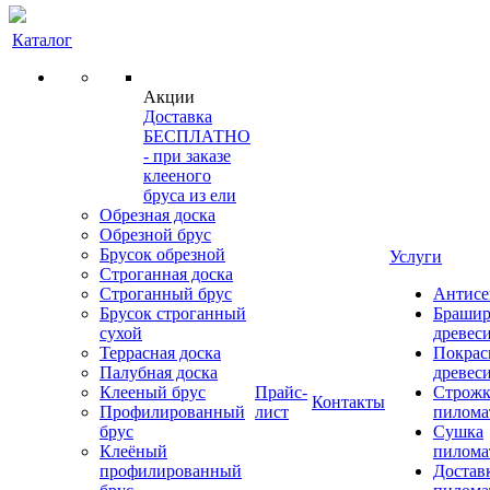
Каталог
Акции
Доставка
БЕСПЛАТНО
- при заказе
клееного
бруса из ели
Обрезная доска
Обрезной брус
Брусок обрезной
Услуги
Строганная доска
Строганный брус
Антисе
Брусок строганный
Брашир
сухой
древес
Террасная доска
Покрас
Палубная доска
древес
Клееный брус
Прайс-
Строжк
Контакты
Профилированный
лист
пилома
брус
Сушка
Клеёный
пилома
профилированный
Достав