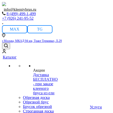
info@kleeniybrus.ru
8 (499) 499-1-499
+7 (926) 241-95-52
MAX
TG
г.Москва, МКАД 94 км, Тракт Терминал, Л-29
Каталог
Акции
Доставка
БЕСПЛАТНО
- при заказе
клееного
бруса из ели
Обрезная доска
Обрезной брус
Брусок обрезной
Услуги
Строганная доска