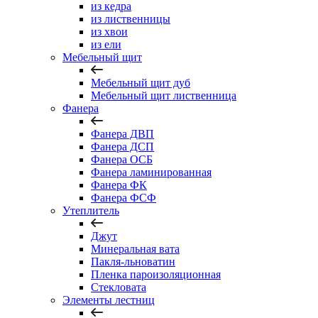
из кедра
из лиственницы
из хвои
из ели
Мебельный щит
Мебельный щит дуб
Мебельный щит лиственница
Фанера
Фанера ДВП
Фанера ДСП
Фанера ОСБ
Фанера ламинированная
Фанера ФК
Фанера ФСФ
Утеплитель
Джут
Минеральная вата
Пакля-льноватин
Пленка пароизоляционная
Стекловата
Элементы лестниц