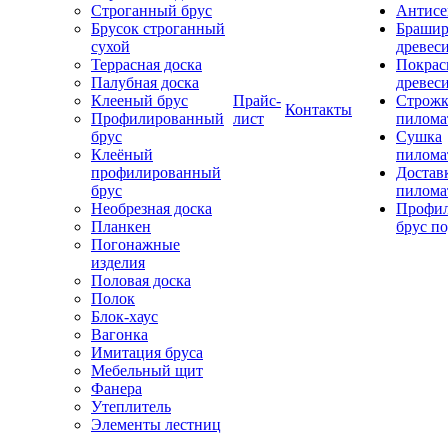
Строганный брус
Антисе
Брусок строганный
Брашир
сухой
древес
Террасная доска
Покрас
Палубная доска
древес
Клееный брус
Прайс-
Строжк
Контакты
Профилированный
лист
пилома
брус
Сушка
Клеёный
пилома
профилированный
Достав
брус
пилома
Необрезная доска
Профи
Планкен
брус по
Погонажные
изделия
Половая доска
Полок
Блок-хаус
Вагонка
Имитация бруса
Мебельный щит
Фанера
Утеплитель
Элементы лестниц