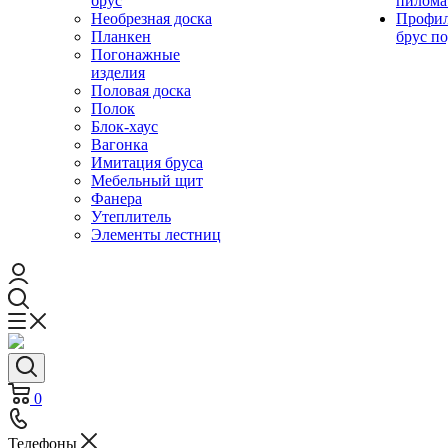
брус
пилома
Необрезная доска
Профи
Планкен
брус по
Погонажные
изделия
Половая доска
Полок
Блок-хаус
Вагонка
Имитация бруса
Мебельный щит
Фанера
Утеплитель
Элементы лестниц
0
Телефоны