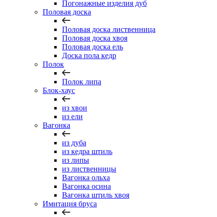
Погонажные изделия дуб
Половая доска
Половая доска лиственница
Половая доска хвоя
Половая доска ель
Доска пола кедр
Полок
Полок липа
Блок-хаус
из хвои
из ели
Вагонка
из дуба
из кедра штиль
из липы
из лиственницы
Вагонка ольха
Вагонка осина
Вагонка штиль хвоя
Имитация бруса