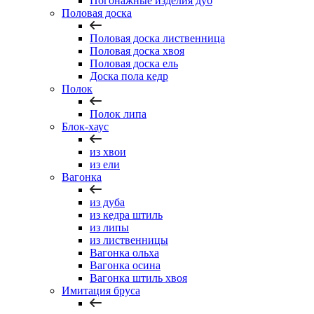
Погонажные изделия дуб
Половая доска
Половая доска лиственница
Половая доска хвоя
Половая доска ель
Доска пола кедр
Полок
Полок липа
Блок-хаус
из хвои
из ели
Вагонка
из дуба
из кедра штиль
из липы
из лиственницы
Вагонка ольха
Вагонка осина
Вагонка штиль хвоя
Имитация бруса