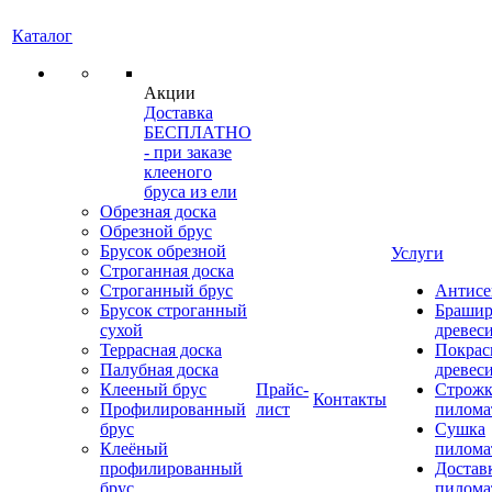
Каталог
Акции
Доставка
БЕСПЛАТНО
- при заказе
клееного
бруса из ели
Обрезная доска
Обрезной брус
Брусок обрезной
Услуги
Строганная доска
Строганный брус
Антисе
Брусок строганный
Брашир
сухой
древес
Террасная доска
Покрас
Палубная доска
древес
Клееный брус
Прайс-
Строжк
Контакты
Профилированный
лист
пилома
брус
Сушка
Клеёный
пилома
профилированный
Достав
брус
пилома