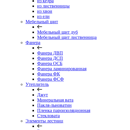
из кедра
из лиственницы
из хвои
из ели
Мебельный щит
Мебельный щит дуб
Мебельный щит лиственница
Фанера
Фанера ДВП
Фанера ДСП
Фанера ОСБ
Фанера ламинированная
Фанера ФК
Фанера ФСФ
Утеплитель
Джут
Минеральная вата
Пакля-льноватин
Пленка пароизоляционная
Стекловата
Элементы лестниц