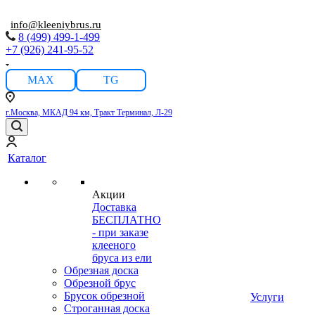
info@kleeniybrus.ru
8 (499) 499-1-499
+7 (926) 241-95-52
MAX
TG
г.Москва, МКАД 94 км, Тракт Терминал, Л-29
Каталог
Акции
Доставка
БЕСПЛАТНО
- при заказе
клееного
бруса из ели
Обрезная доска
Обрезной брус
Брусок обрезной
Услуги
Строганная доска