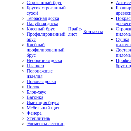
Строганный брус
Антисе
Брусок строганный
Брашир
сухой
древес
Террасная доска
Покрас
Палубная доска
древес
Клееный брус
Прайс-
Строжк
Контакты
Профилированный
лист
пилома
брус
Сушка
Клеёный
пилома
профилированный
Достав
брус
пилома
Необрезная доска
Профи
Планкен
брус по
Погонажные
изделия
Половая доска
Полок
Блок-хаус
Вагонка
Имитация бруса
Мебельный щит
Фанера
Утеплитель
Элементы лестниц