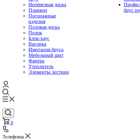
Необрезная доска
Профи
Планкен
брус по
Погонажные
изделия
Половая доска
Полок
Блок-хаус
Вагонка
Имитация бруса
Мебельный щит
Фанера
Утеплитель
Элементы лестниц
0
Телефоны