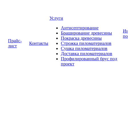
Услуги
Антисептирование
Ин
Браширование древесины
по
Покраска древесины
Прайс-
Контакты
Строжка пиломатериалов
лист
Сушка пиломатериалов
Доставка пиломатериалов
Профилированный брус под
проект