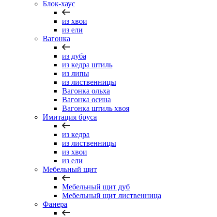
Блок-хаус
из хвои
из ели
Вагонка
из дуба
из кедра штиль
из липы
из лиственницы
Вагонка ольха
Вагонка осина
Вагонка штиль хвоя
Имитация бруса
из кедра
из лиственницы
из хвои
из ели
Мебельный щит
Мебельный щит дуб
Мебельный щит лиственница
Фанера