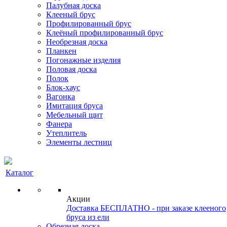
Палубная доска
Клееный брус
Профилированный брус
Клеёный профилированный брус
Необрезная доска
Планкен
Погонажные изделия
Половая доска
Полок
Блок-хаус
Вагонка
Имитация бруса
Мебельный щит
Фанера
Утеплитель
Элементы лестниц
Каталог
Акции
Доставка БЕСПЛАТНО - при заказе клееного
бруса из ели
Обрезная доска