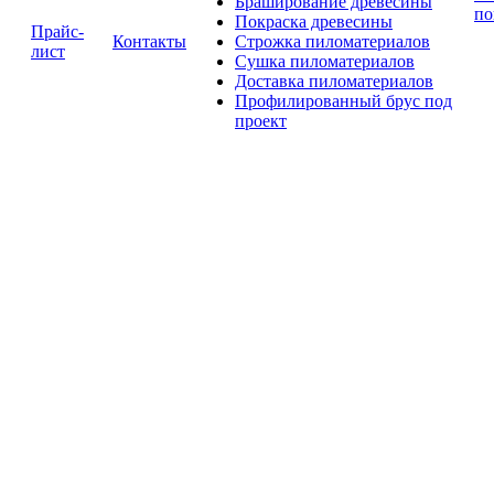
Браширование древесины
по
Покраска древесины
Прайс-
Контакты
Строжка пиломатериалов
лист
Сушка пиломатериалов
Доставка пиломатериалов
Профилированный брус под
проект