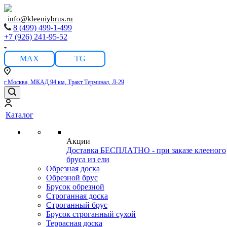
info@kleeniybrus.ru
8 (499) 499-1-499
+7 (926) 241-95-52
MAX
TG
г.Москва, МКАД 94 км, Тракт Терминал, Л-29
Каталог
Акции
Доставка БЕСПЛАТНО - при заказе клееного
бруса из ели
Обрезная доска
Обрезной брус
Брусок обрезной
Строганная доска
Строганный брус
Брусок строганный сухой
Террасная доска