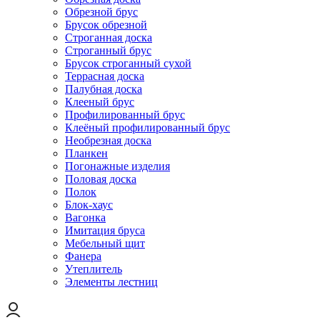
Обрезной брус
Брусок обрезной
Строганная доска
Строганный брус
Брусок строганный сухой
Террасная доска
Палубная доска
Клееный брус
Профилированный брус
Клеёный профилированный брус
Необрезная доска
Планкен
Погонажные изделия
Половая доска
Полок
Блок-хаус
Вагонка
Имитация бруса
Мебельный щит
Фанера
Утеплитель
Элементы лестниц