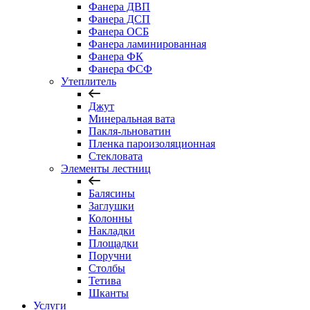
Фанера ДВП
Фанера ДСП
Фанера ОСБ
Фанера ламинированная
Фанера ФК
Фанера ФСФ
Утеплитель
Джут
Минеральная вата
Пакля-льноватин
Пленка пароизоляционная
Стекловата
Элементы лестниц
Балясины
Заглушки
Колонны
Накладки
Площадки
Поручни
Столбы
Тетива
Шканты
Услуги