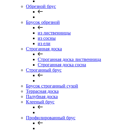
Обрезной брус
Брусок обрезной
из лиственницы
из сосны
из ели
Строганная доска
Строганная доска лиственница
Строганная доска сосна
Строганный брус
Брусок строганный сухой
Террасная доска
Палубная доска
Клееный брус
Профилированный брус