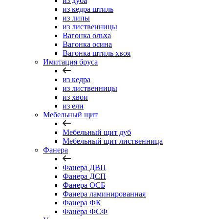
из дуба
из кедра штиль
из липы
из лиственницы
Вагонка ольха
Вагонка осина
Вагонка штиль хвоя
Имитация бруса
из кедра
из лиственницы
из хвои
из ели
Мебельный щит
Мебельный щит дуб
Мебельный щит лиственница
Фанера
Фанера ДВП
Фанера ДСП
Фанера ОСБ
Фанера ламинированная
Фанера ФК
Фанера ФСФ