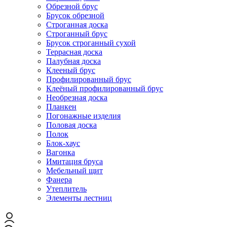
Обрезной брус
Брусок обрезной
Строганная доска
Строганный брус
Брусок строганный сухой
Террасная доска
Палубная доска
Клееный брус
Профилированный брус
Клеёный профилированный брус
Необрезная доска
Планкен
Погонажные изделия
Половая доска
Полок
Блок-хаус
Вагонка
Имитация бруса
Мебельный щит
Фанера
Утеплитель
Элементы лестниц