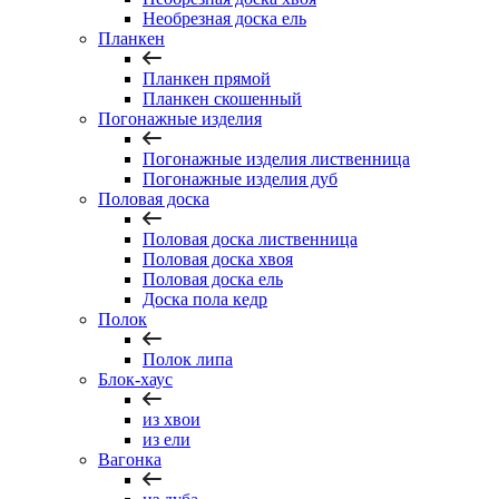
Необрезная доска ель
Планкен
Планкен прямой
Планкен скошенный
Погонажные изделия
Погонажные изделия лиственница
Погонажные изделия дуб
Половая доска
Половая доска лиственница
Половая доска хвоя
Половая доска ель
Доска пола кедр
Полок
Полок липа
Блок-хаус
из хвои
из ели
Вагонка