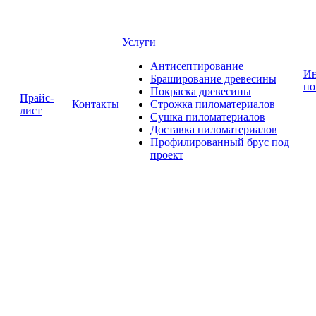
Услуги
Антисептирование
Ин
Браширование древесины
по
Покраска древесины
Прайс-
Контакты
Строжка пиломатериалов
лист
Сушка пиломатериалов
Доставка пиломатериалов
Профилированный брус под
проект