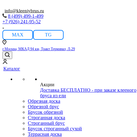
info@kleeniybrus.ru
8 (499) 499-1-499
+7 (926) 241-95-52
MAX
TG
г.Москва, МКАД 94 км, Тракт Терминал, Л-29
Каталог
Акции
Доставка БЕСПЛАТНО - при заказе клееного
бруса из ели
Обрезная доска
Обрезной брус
Брусок обрезной
Строганная доска
Строганный брус
Брусок строганный сухой
Террасная доска