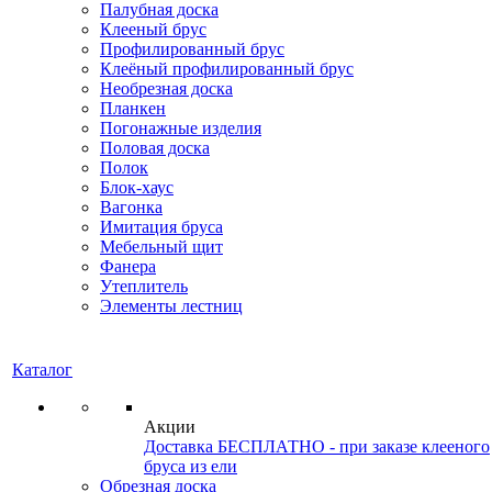
Палубная доска
Клееный брус
Профилированный брус
Клеёный профилированный брус
Необрезная доска
Планкен
Погонажные изделия
Половая доска
Полок
Блок-хаус
Вагонка
Имитация бруса
Мебельный щит
Фанера
Утеплитель
Элементы лестниц
Каталог
Акции
Доставка БЕСПЛАТНО - при заказе клееного
бруса из ели
Обрезная доска