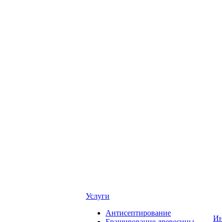
Услуги
Антисептирование
Ин
Браширование древесины