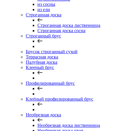
из сосны
из ели
Строганная доска
Строганная доска лиственница
Строганная доска сосна
Строганный брус
Брусок строганный сухой
Террасная доска
Палубная доска
Клееный брус
Профилированный брус
Клеёный профилированный брус
Необрезная доска
Необрезная доска лиственница
Необрезная доска хвоя