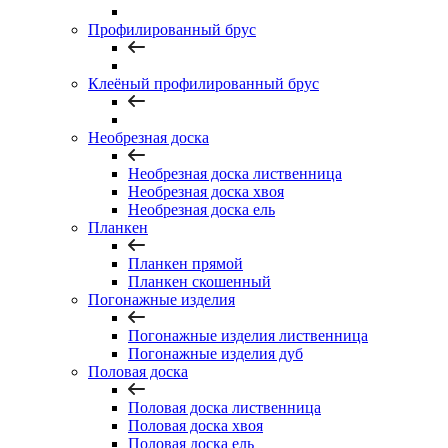
Профилированный брус
Клеёный профилированный брус
Необрезная доска
Необрезная доска лиственница
Необрезная доска хвоя
Необрезная доска ель
Планкен
Планкен прямой
Планкен скошенный
Погонажные изделия
Погонажные изделия лиственница
Погонажные изделия дуб
Половая доска
Половая доска лиственница
Половая доска хвоя
Половая доска ель