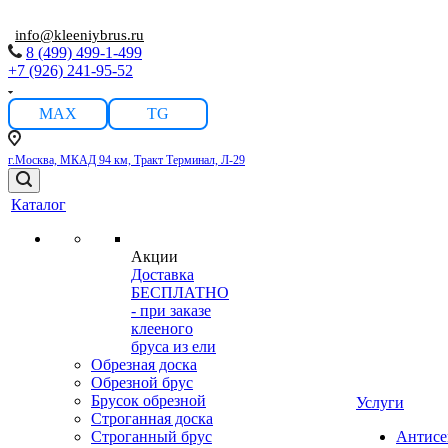
info@kleeniybrus.ru
8 (499) 499-1-499
+7 (926) 241-95-52
MAX
TG
г.Москва, МКАД 94 км, Тракт Терминал, Л-29
Каталог
Акции
Доставка
БЕСПЛАТНО
- при заказе
клееного
бруса из ели
Обрезная доска
Обрезной брус
Брусок обрезной
Услуги
Строганная доска
Строганный брус
Антисе