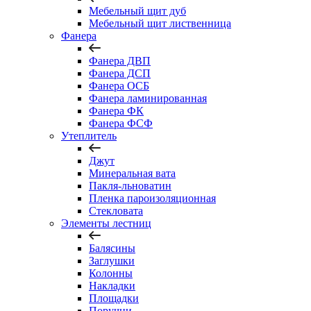
Мебельный щит дуб
Мебельный щит лиственница
Фанера
Фанера ДВП
Фанера ДСП
Фанера ОСБ
Фанера ламинированная
Фанера ФК
Фанера ФСФ
Утеплитель
Джут
Минеральная вата
Пакля-льноватин
Пленка пароизоляционная
Стекловата
Элементы лестниц
Балясины
Заглушки
Колонны
Накладки
Площадки
Поручни