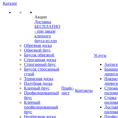
Каталог
Акции
Доставка
БЕСПЛАТНО
- при заказе
клееного
бруса из ели
Обрезная доска
Обрезной брус
Брусок обрезной
Услуги
Строганная доска
Строганный брус
Антисе
Брусок строганный
Брашир
сухой
древес
Террасная доска
Покрас
Палубная доска
древес
Клееный брус
Прайс-
Строжк
Контакты
Профилированный
лист
пилома
брус
Сушка
Клеёный
пилома
профилированный
Достав
брус
пилома
Необрезная доска
Профи