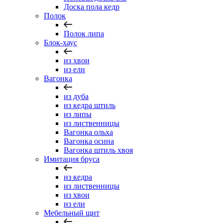
Доска пола кедр
Полок
Полок липа
Блок-хаус
из хвои
из ели
Вагонка
из дуба
из кедра штиль
из липы
из лиственницы
Вагонка ольха
Вагонка осина
Вагонка штиль хвоя
Имитация бруса
из кедра
из лиственницы
из хвои
из ели
Мебельный щит