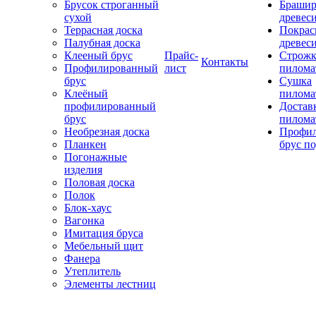
Брусок строганный
Брашир
сухой
древес
Террасная доска
Покрас
Палубная доска
древес
Клееный брус
Прайс-
Строжк
Контакты
Профилированный
лист
пилома
брус
Сушка
Клеёный
пилома
профилированный
Достав
брус
пилома
Необрезная доска
Профи
Планкен
брус по
Погонажные
изделия
Половая доска
Полок
Блок-хаус
Вагонка
Имитация бруса
Мебельный щит
Фанера
Утеплитель
Элементы лестниц